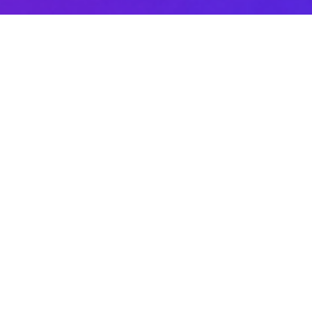
Sobre DANAconnect
Ayuda de DANAconnect
Portal de Desarrolladores
Status de la Plataforma
Cursos destacados