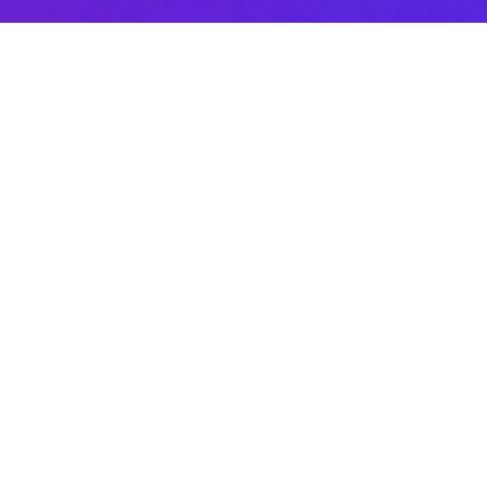
Sobre DANAconnect
Ayuda de DANAconnect
Portal de Desarrolladores
Status de la Plataforma
Cursos destacados