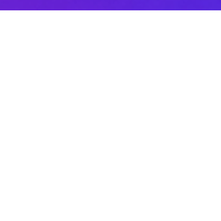
Sobre DANAconnect
Ayuda de DANAconnect
Portal de Desarrolladores
Status de la Plataforma
Cursos destacados