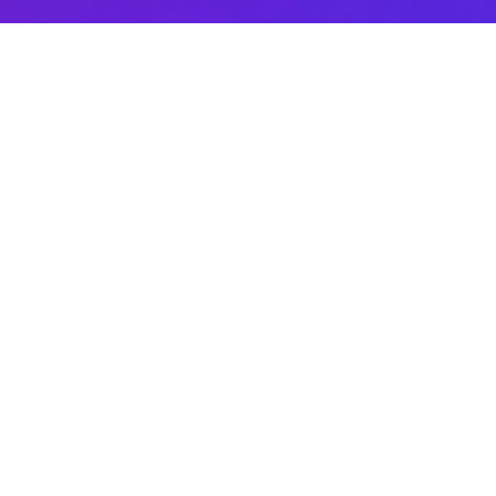
Sobre DANAconnect
Ayuda de DANAconnect
Portal de Desarrolladores
Status de la Plataforma
Cursos destacados