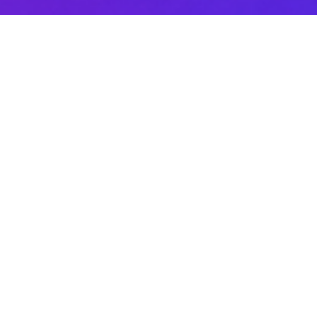
Sobre DANAconnect
Ayuda de DANAconnect
Portal de Desarrolladores
Status de la Plataforma
Cursos destacados