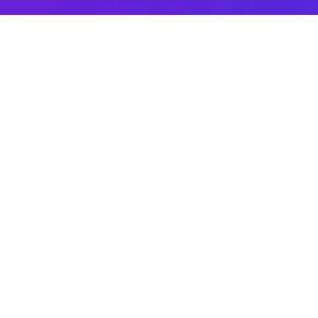
Sobre DANAconnect
Ayuda de DANAconnect
Portal de Desarrolladores
Status de la Plataforma
Cursos destacados