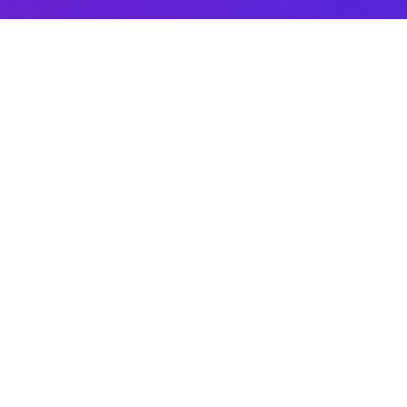
Sobre DANAconnect
Ayuda de DANAconnect
Portal de Desarrolladores
Status de la Plataforma
Cursos destacados