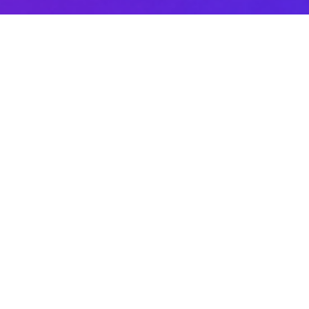
Sobre DANAconnect
Ayuda de DANAconnect
Portal de Desarrolladores
Status de la Plataforma
Cursos destacados