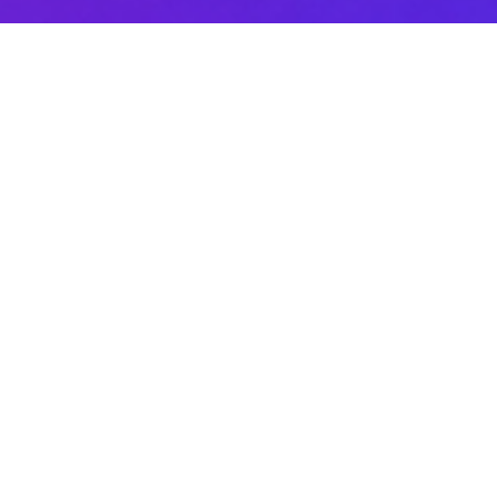
Sobre DANAconnect
Ayuda de DANAconnect
Portal de Desarrolladores
Status de la Plataforma
Cursos destacados