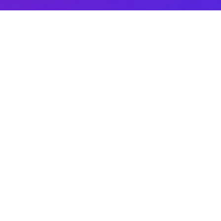
Sobre DANAconnect
Ayuda de DANAconnect
Portal de Desarrolladores
Status de la Plataforma
Cursos destacados