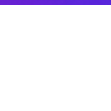
Sobre DANAconnect
Ayuda de DANAconnect
Portal de Desarrolladores
Status de la Plataforma
Cursos destacados