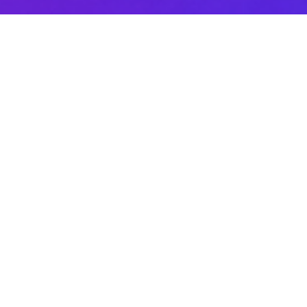
Sobre DANAconnect
Ayuda de DANAconnect
Portal de Desarrolladores
Status de la Plataforma
Cursos destacados