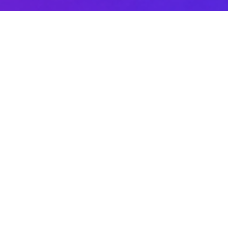
Sobre DANAconnect
Ayuda de DANAconnect
Portal de Desarrolladores
Status de la Plataforma
Cursos destacados