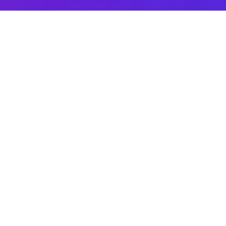
Sobre DANAconnect
Ayuda de DANAconnect
Portal de Desarrolladores
Status de la Plataforma
Cursos destacados