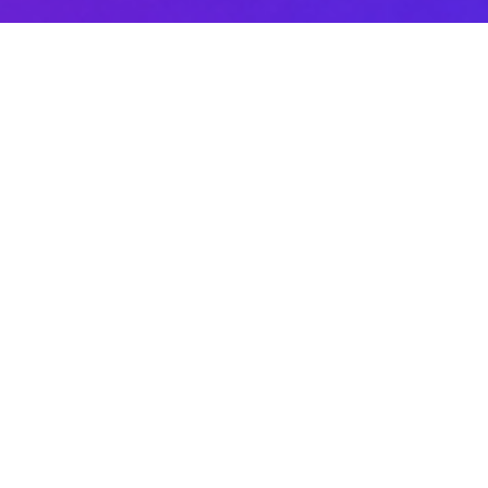
Sobre DANAconnect
Ayuda de DANAconnect
Portal de Desarrolladores
Status de la Plataforma
Cursos destacados