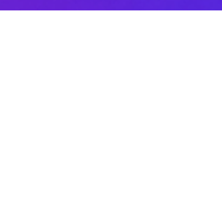
Sobre DANAconnect
Ayuda de DANAconnect
Portal de Desarrolladores
Status de la Plataforma
Cursos destacados