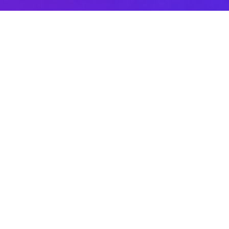
Sobre DANAconnect
Ayuda de DANAconnect
Portal de Desarrolladores
Status de la Plataforma
Cursos destacados