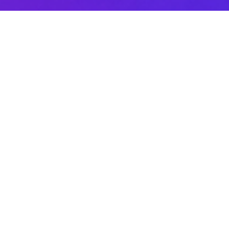
Sobre DANAconnect
Ayuda de DANAconnect
Portal de Desarrolladores
Status de la Plataforma
Cursos destacados