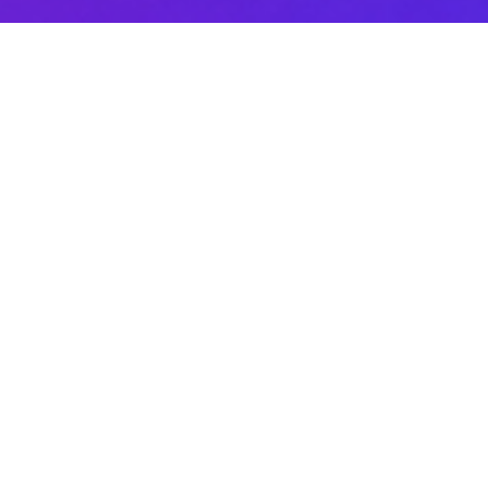
Sobre DANAconnect
Ayuda de DANAconnect
Portal de Desarrolladores
Status de la Plataforma
Cursos destacados