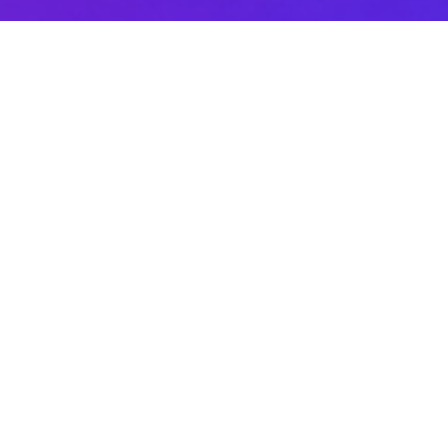
Sobre DANAconnect
Ayuda de DANAconnect
Portal de Desarrolladores
Status de la Plataforma
Cursos destacados