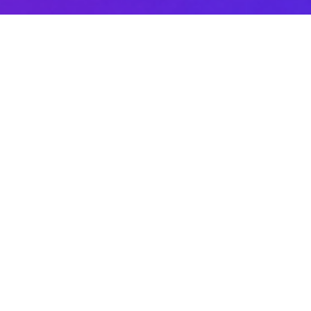
Sobre DANAconnect
Ayuda de DANAconnect
Portal de Desarrolladores
Status de la Plataforma
Cursos destacados