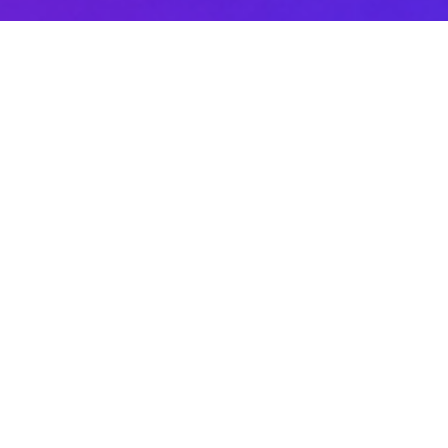
Sobre DANAconnect
Ayuda de DANAconnect
Portal de Desarrolladores
Status de la Plataforma
Cursos destacados