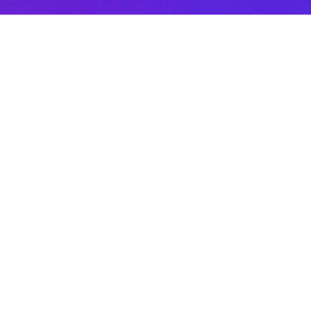
Sobre DANAconnect
Ayuda de DANAconnect
Portal de Desarrolladores
Status de la Plataforma
Cursos destacados