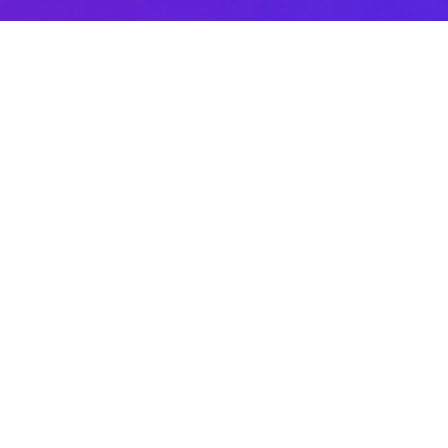
Sobre DANAconnect
Ayuda de DANAconnect
Portal de Desarrolladores
Status de la Plataforma
Cursos destacados