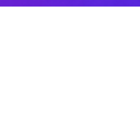
Sobre DANAconnect
Ayuda de DANAconnect
Portal de Desarrolladores
Status de la Plataforma
Cursos destacados